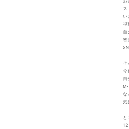
お
ス
い
視
自
審
S
そ
今
自
M
な
気
と
1