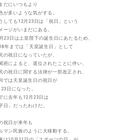
まだにいつもより
色が多いような気がする。
うしても12月23日は「祝日」という
メージがいまだにある。
2月23日は上皇陛下の誕生日にあたるため、
018年までは「天皇誕生日」として
民の祝日になっていたが、
閣府によると、退位されたことに伴い、
民の祝日に関する法律が一部改正され、
和では天皇誕生日の祝日が
月23日になった。
でに去年も12月23日は
平日」だったわけだ。
の祝日が来年も
ルマン民族のように大移動する。
来は10月11日の「スポーツの日」が、