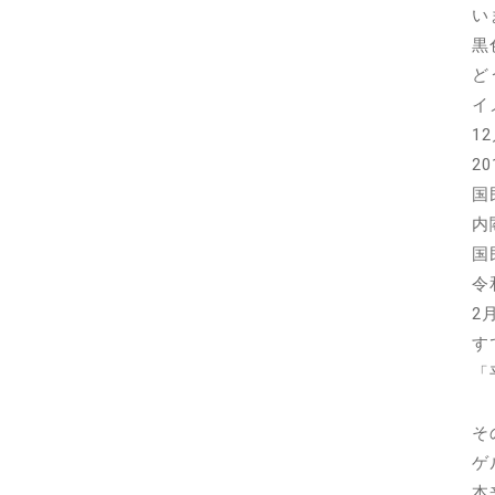
い
黒
ど
イ
1
2
国
内
国
令
2
す
「
そ
ゲ
本