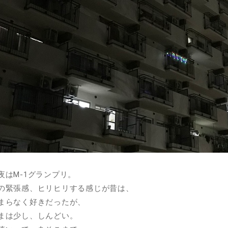
夜はM-1グランプリ。
の緊張感、ヒリヒリする感じが昔は、
まらなく好きだったが、
まは少し、しんどい。