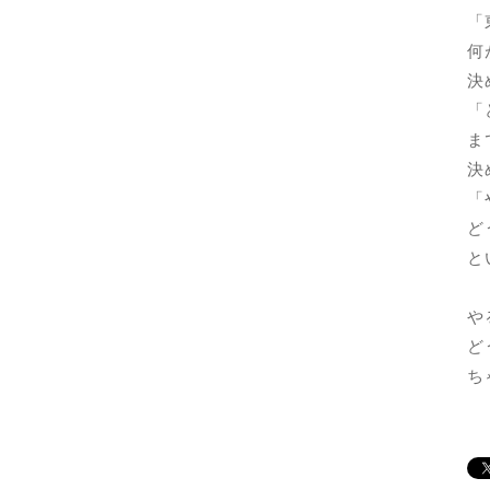
「
何
決
「
ま
決
「
ど
と
や
ど
ち