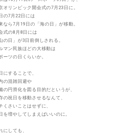
京オリンピック開会式の7月23日に。
日の7月22日には
来なら7月19日の「海の日」が移動。
会式の8月8日には
山の日」が3日前倒しされる。
ルマン民族ほどの大移動は
ポーツの日くらいか。
日にすることで、
内の混雑回避や
備の円滑化を図る目的だというが、
存の祝日を移動させるなんて、
チくさいことはせずに、
日を増やしてしまえばいいのに。
れにしても、