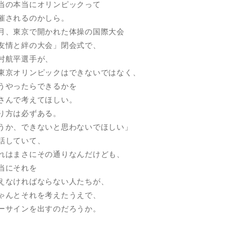
当の本当にオリンピックって
催されるのかしら。
月、東京で開かれた体操の国際大会
友情と絆の大会」閉会式で、
村航平選手が、
東京オリンピックはできないではなく、
うやったらできるかを
さんで考えてほしい。
り方は必ずある。
うか、できないと思わないでほしい」
話していて、
れはまさにその通りなんだけども、
当にそれを
えなければならない人たちが、
ゃんとそれを考えたうえで、
ーサインを出すのだろうか。