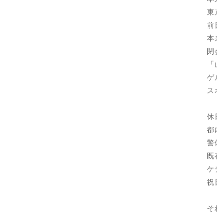
東
前
本
閉
「
ゲ
ス
休
都
警
既
ケ
祝
そ