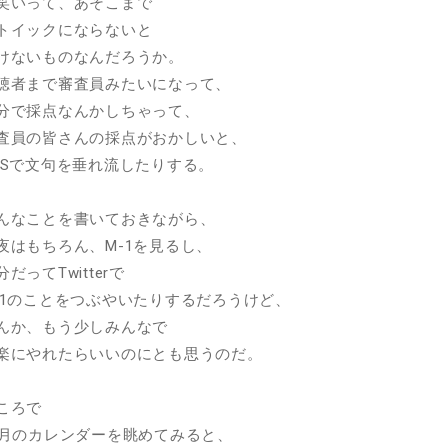
笑いって、あそこまで
トイックにならないと
けないものなんだろうか。
聴者まで審査員みたいになって、
分で採点なんかしちゃって、
査員の皆さんの採点がおかしいと、
NSで文句を垂れ流したりする。
んなことを書いておきながら、
夜はもちろん、M-1を見るし、
分だってTwitterで
-1のことをつぶやいたりするだろうけど、
んか、もう少しみんなで
楽にやれたらいいのにとも思うのだ。
ころで
2月のカレンダーを眺めてみると、